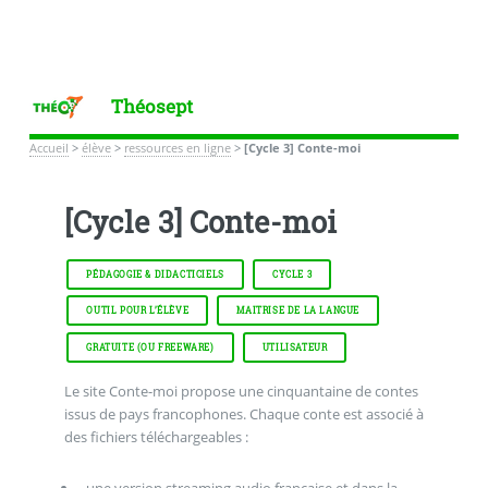
Théosept
Accueil
>
élève
>
ressources en ligne
>
[Cycle 3] Conte-moi
[Cycle 3] Conte-moi
PÉDAGOGIE & DIDACTICIELS
CYCLE 3
OUTIL POUR L’ÉLÈVE
MAITRISE DE LA LANGUE
GRATUITE (OU FREEWARE)
UTILISATEUR
Le site Conte-moi propose une cinquantaine de contes
issus de pays francophones. Chaque conte est associé à
des fichiers téléchargeables :