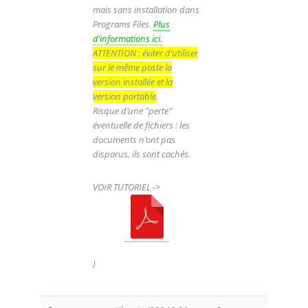
mais sans installation dans
Programs Files.
Plus
d’informations ici.
ATTENTION : éviter d’utiliser
sur le même poste la
version installée et la
version portable
.
Risque d’une "perte"
éventuelle de fichiers : les
documents n’ont pas
disparus, ils sont cachés.
VOIR TUTORIEL ->
)