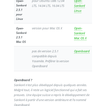
pour Ubuntu i386 12.04
Open-
Open-
Sankoré
LTS, 14.04 LTS, 16.04 LTS
Sankoré
2.5.1
Linux
pour
Linux
version pour Mac OS X
Open-
Open-
Sankoré
Sankoré
2.5.1
Mac OS X
Mac OS
pas de version 2.5.1
Openboard
compatible depuis
Yosemite. Préférer la version
OpenBoard
OpenBoard ?
Sankoré n’est plus développé depuis quelques années.
Malgré tout, il reste un logiciel fonctionnel qui a fait ses
preuves. Une équipe suisse a repris le développement de
Sankoré à partir d’une version antérieure et l’a nommé
OpenBoard.