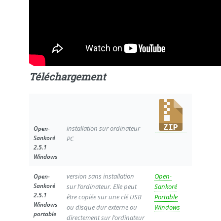
Téléchargement
installation sur ordinateur
Open-
Sankoré
PC
2.5.1
Windows
version sans installation
Open-
Open-
Sankoré
sur l’ordinateur. Elle peut
Sankoré
2.5.1
être copiée sur une clé USB
Portable
Windows
ou disque dur externe ou
Windows
portable
directement sur l’ordinateur