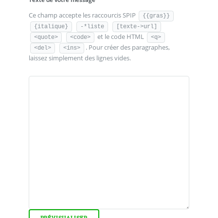
Ce champ accepte les raccourcis SPIP
{{gras}}
{italique}
-*liste
[texte->url]
et le code HTML
<quote>
<code>
<q>
. Pour créer des paragraphes,
<del>
<ins>
laissez simplement des lignes vides.