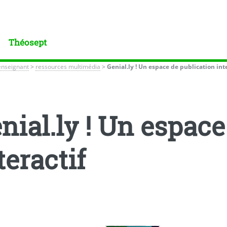
Théosept
enseignant
>
ressources multimédia
>
Genial.ly ! Un espace de publication int
nial.ly ! Un espace
teractif