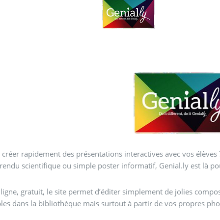
 rapidement des présentations interactives avec vos élèves ? Histoire de France, géographie locale ou mondial
endu scientifique ou simple poster informatif, Genial.ly est là po
 ligne, gratuit, le site permet d’éditer simplement de jolies compo
les dans la bibliothèque mais surtout à partir de vos propres pho