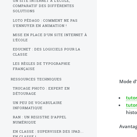
UN SITE INTERNET À L’ÉCOLE,
COMPARATIF DES DIFFÉRENTES
SOLUTIONS
LOTO PÉDAGO : COMMENT NE PAS
S’ENNUYER EN ANIMATION !
MISE EN PLACE D’UN SITE INTERNET À
L’ÉCOLE
EDUCNET : DES LOGICIELS POUR LA
CLASSE
LES RÈGLES DE TYPOGRAPHIE
FRANÇAISE
RESSOURCES TECHNIQUES
Mode d’
TRUCAGE PHOTO : EXPERT EN
DÉTOURAGE
tutor
UN PEU DE VOCABULAIRE
tutor
INFORMATIQUE
histo
RAN : UN REGISTRE D’APPEL
NUMÉRIQUE
Avantag
EN CLASSE : SUPERVISER DES IPAD...
EN CLASSE !