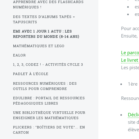
APPRENDRE AVEC DES FLASHCARDS
e
NUMÉRIQUES !
e
DES TEXTES D’ALBUMS TAPÉS =
TAPUSCRITS
Pour acc
EMI AVEC 1 JOUR 1 ACTU : LES
Ensuite,
REPORTERS DU MONDE (8-14 ANS)
MATHÉMATIQUES ET LEGO
Le parc
EALOR
Le livre
1, 2, 3, CODEZ ! - ACTIVITÉS CYCLE 3
Les pist
PADLET À L’ÉCOLE
1ère 
RESSOURCES NUMÉRIQUES : DES
OUTILS POUR COMPRENDRE
Ressour
EDULIBRE : PORTAIL DE RESSOURCES
PÉDAGOGIQUES LIBRES
UNE BIBLIOTHÈQUE VIRTUELLE POUR
Décli
ENSEIGNER LES MATHÉMATIQUES
site 
PLICKERS : "BOÎTIERS DE VOTE"... EN
élève
CARTON