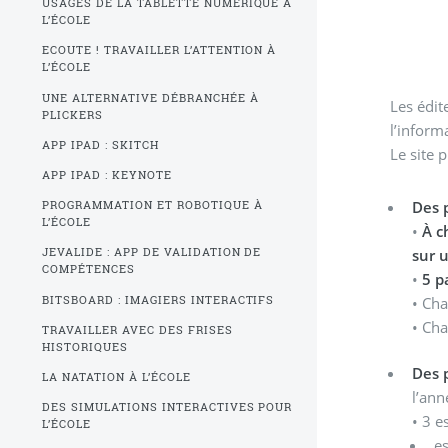
USAGES DE LA TABLETTE NUMÉRIQUE À
L’ÉCOLE
ECOUTE ! TRAVAILLER L’ATTENTION À
L’ÉCOLE
UNE ALTERNATIVE DÉBRANCHÉE À
Les édit
PLICKERS
l’inform
APP IPAD : SKITCH
Le site 
APP IPAD : KEYNOTE
Des 
PROGRAMMATION ET ROBOTIQUE À
L’ÉCOLE
•
À c
sur 
JEVALIDE : APP DE VALIDATION DE
COMPÉTENCES
•
5 p
BITSBOARD : IMAGIERS INTERACTIFS
• Ch
• Cha
TRAVAILLER AVEC DES FRISES
HISTORIQUES
Des 
LA NATATION À L’ÉCOLE
l’ann
DES SIMULATIONS INTERACTIVES POUR
• 3 e
L’ÉCOLE
e