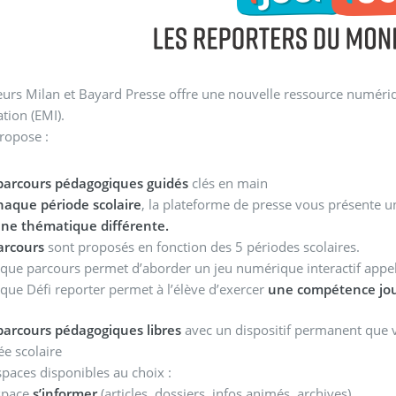
eurs Milan et Bayard Presse offre une nouvelle ressource numéri
ation (EMI).
propose :
parcours pédagogiques guidés
clés en main
haque période scolaire
, la plateforme de presse vous présente 
une thématique différente.
arcours
sont proposés en fonction des 5 périodes scolaires.
aque parcours permet d’aborder un jeu numérique interactif appe
que Défi reporter permet à l’élève d’exercer
une compétence jou
parcours pédagogiques libres
avec un dispositif permanent que 
ée scolaire
spaces disponibles au choix :
space
s’informer
(articles, dossiers, infos animés, archives)