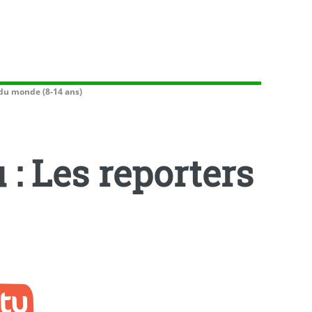
s du monde (8-14 ans)
 : Les reporters