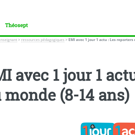
Théosept
enseignant
>
ressources pédagogiques
>
EMI avec 1 jour 1 actu : Les reporter
I avec 1 jour 1 actu
 monde (8-14 ans)