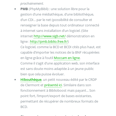
prochainement.
PMB
(PhpMyBibli) : une solution libre pour la
gestion d’une médiathèque, d’une bibliothèque,
d’un CDI... par le net (possibilité de consulter et
renseigner la base depuis tout ordinateur connecté
à internet sans installation d’un logiciel. (Site
internet
http://www.sigb.net/
démonstration en
ligne :
http://pmb.biblio.free.fr/
)
Ce logiciel, comme la BCD et BCDI cités plus haut, est
capable d’importer les notices de la BNF récupérées
en ligne grâce à l’outil
Moccam en ligne
.
Comme il s’agit d’une application web, son interface
est sans doute moins adaptée à un jeune public
bien que cela puisse évoluer.
Hibouthèque
, un petit nouveau édité par le CRDP
de Clermont et
présenté ici
. Similaire dans son
fonctionnement à Biblioboost mais payant... Son
point fort, l’import/export de bases existantes,
permettant de récupérer de nombreux formats de
BCD.