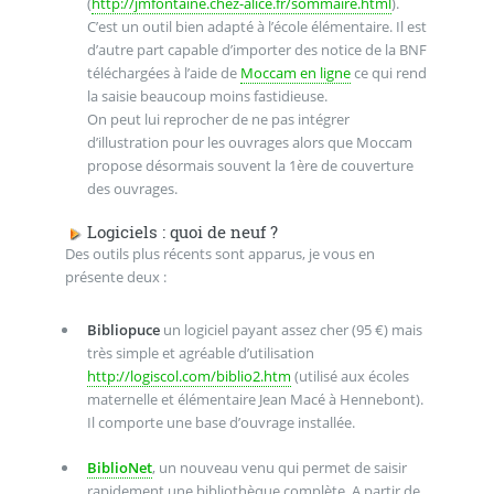
(
http://jmfontaine.chez-alice.fr/sommaire.html
).
C’est un outil bien adapté à l’école élémentaire. Il est
d’autre part capable d’importer des notice de la BNF
téléchargées à l’aide de
Moccam en ligne
ce qui rend
la saisie beaucoup moins fastidieuse.
On peut lui reprocher de ne pas intégrer
d’illustration pour les ouvrages alors que Moccam
propose désormais souvent la 1ère de couverture
des ouvrages.
Logiciels : quoi de neuf ?
Des outils plus récents sont apparus, je vous en
présente deux :
Bibliopuce
un logiciel payant assez cher (95 €) mais
très simple et agréable d’utilisation
http://logiscol.com/biblio2.htm
(utilisé aux écoles
maternelle et élémentaire Jean Macé à Hennebont).
Il comporte une base d’ouvrage installée.
BiblioNet
, un nouveau venu qui permet de saisir
rapidement une bibliothèque complète. A partir de