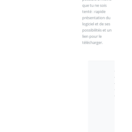
que tu ne sois
tenté : rapide
présentation du
logiciel et de ses
possibilités et un
lien pour le
télécharger.
Le
1er
octobre
2008
à 00:24
,
par
Guillaum
Carré
En
réponse
à :