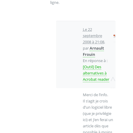
ligne.
Le 22
septembre
2008 à 21:08
,
par
Arnault
Frouin
En réponse à :
[Outil] Des
alternatives à
^
Acrobat reader
Merci de l’info.
Il s’agit je crois
d’un logiciel libre
(que je privilégie
ici) et j’en ferai un
article dès que
possible à moins