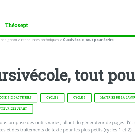
Théosept
enseignant
>
ressources techniques
>
Cursivécole, tout pour écrire
rsivécole, tout pou
GIE & DIDACTICIELS
CYCLE 1
CYCLE 2
MAITRISE DE LA LANG
SATEUR DÉBUTANT
vous propose des outils variés, allant du générateur de pages d’écr
ces et des traitements de texte pour les plus petits (cycles 1 et 2).