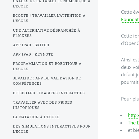
USAGES DE LA TABLETTE NUMÉRIQUE À
L’ÉCOLE
Cette év
ECOUTE ! TRAVAILLER L’ATTENTION À
Foundat
L’ÉCOLE
UNE ALTERNATIVE DÉBRANCHÉE À
Cette fo
PLICKERS
d’OpenOf
APP IPAD : SKITCH
APP IPAD : KEYNOTE
Ainsi es
PROGRAMMATION ET ROBOTIQUE À
deux voi
L’ÉCOLE
défaut j
JEVALIDE : APP DE VALIDATION DE
pourrait
COMPÉTENCES
BITSBOARD : IMAGIERS INTERACTIFS
Pour plu
TRAVAILLER AVEC DES FRISES
HISTORIQUES
http:
LA NATATION À L’ÉCOLE
The 
DES SIMULATIONS INTERACTIVES POUR
et bi
L’ÉCOLE