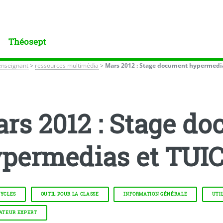
Théosept
enseignant
>
ressources multimédia
>
Mars 2012 : Stage document hypermedia
rs 2012 : Stage d
permedias et TUI
CYCLES
OUTIL POUR LA CLASSE
INFORMATION GÉNÉRALE
UTI
SATEUR EXPERT