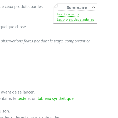
e ceux produits par les
Sommaire
Les documents
Les projets des stagiaires
 quelque chose.
s observations faites pendant le stage, comportant en
.
avant de se lancer.
ntaire, le
texte
et un
tableau synthétique
.
u son.
ans les différents formats de vidéo.