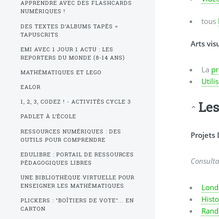
APPRENDRE AVEC DES FLASHCARDS
NUMÉRIQUES !
tous
DES TEXTES D’ALBUMS TAPÉS =
TAPUSCRITS
Arts vis
EMI AVEC 1 JOUR 1 ACTU : LES
REPORTERS DU MONDE (8-14 ANS)
La
pr
MATHÉMATIQUES ET LEGO
Utili
EALOR
1, 2, 3, CODEZ ! - ACTIVITÉS CYCLE 3
Les
PADLET À L’ÉCOLE
RESSOURCES NUMÉRIQUES : DES
Projets 
OUTILS POUR COMPRENDRE
EDULIBRE : PORTAIL DE RESSOURCES
Consulta
PÉDAGOGIQUES LIBRES
UNE BIBLIOTHÈQUE VIRTUELLE POUR
Londr
ENSEIGNER LES MATHÉMATIQUES
Histo
PLICKERS : "BOÎTIERS DE VOTE"... EN
CARTON
Rand