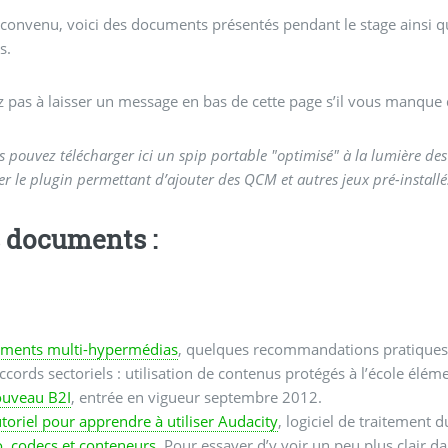
nvenu, voici des documents présentés pendant le stage ainsi qu
s.
z pas à laisser un message en bas de cette page s’il vous manque
s pouvez télécharger ici un spip portable "optimisé" à la lumière de
ier le plugin permettant d’ajouter des QCM et autres jeux pré-installé
 documents :
ments multi-hypermédias
, quelques recommandations pratiques 
ccords sectoriels : utilisation de contenus protégés à l’école éléme
uveau B2I
, entrée en vigueur septembre 2012.
utoriel pour apprendre à utiliser Audacity
, logiciel de traitement d
, codecs et conteneurs
, Pour essayer d’y voir un peu plus clair d