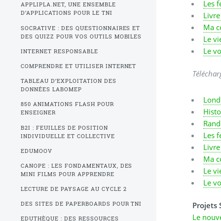
Les f
APPLIPLA.NET, UNE ENSEMBLE
D’APPLICATIONS POUR LE TNI
Livre
Ma c
SOCRATIVE : DES QUESTIONNAIRES ET
DES QUIZZ POUR VOS OUTILS MOBILES
Le vi
Le vo
INTERNET RESPONSABLE
COMPRENDRE ET UTILISER INTERNET
Télécha
TABLEAU D’EXPLOITATION DES
DONNÉES LABOMEP
Londr
850 ANIMATIONS FLASH POUR
Histo
ENSEIGNER
Rand
B2I : FEUILLES DE POSITION
Les f
INDIVIDUELLE ET COLLECTIVE
Livre
EDUMOOV
Ma c
CANOPE : LES FONDAMENTAUX, DES
Le vi
MINI FILMS POUR APPRENDRE
Le vo
LECTURE DE PAYSAGE AU CYCLE 2
Projets 
DES SITES DE PAPERBOARDS POUR TNI
Le nouve
EDUTHÈQUE : DES RESSOURCES