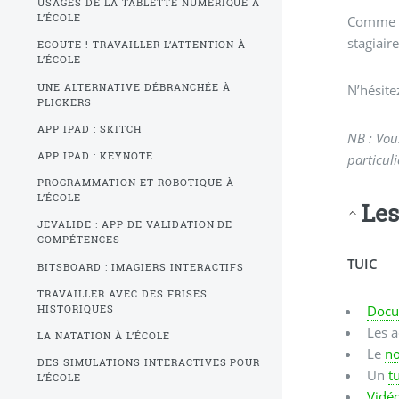
USAGES DE LA TABLETTE NUMÉRIQUE À
L’ÉCOLE
Comme co
stagiaire
ECOUTE ! TRAVAILLER L’ATTENTION À
L’ÉCOLE
UNE ALTERNATIVE DÉBRANCHÉE À
N’hésite
PLICKERS
APP IPAD : SKITCH
NB : Vou
APP IPAD : KEYNOTE
particul
PROGRAMMATION ET ROBOTIQUE À
L’ÉCOLE
Les
JEVALIDE : APP DE VALIDATION DE
COMPÉTENCES
TUIC
BITSBOARD : IMAGIERS INTERACTIFS
TRAVAILLER AVEC DES FRISES
Docu
HISTORIQUES
Les a
LA NATATION À L’ÉCOLE
Le
no
DES SIMULATIONS INTERACTIVES POUR
Un
t
L’ÉCOLE
Vidéo