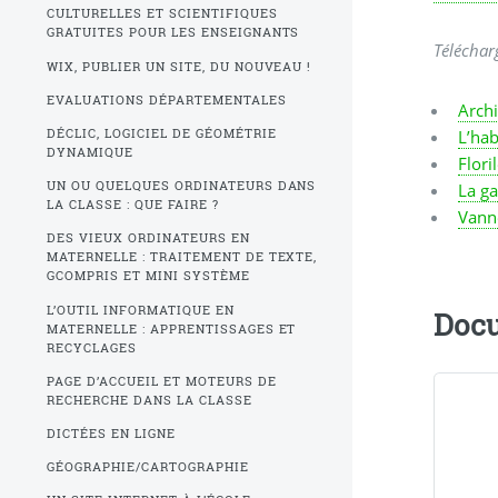
CULTURELLES ET SCIENTIFIQUES
GRATUITES POUR LES ENSEIGNANTS
Télécha
WIX, PUBLIER UN SITE, DU NOUVEAU !
EVALUATIONS DÉPARTEMENTALES
Archi
L’hab
DÉCLIC, LOGICIEL DE GÉOMÉTRIE
DYNAMIQUE
Flori
UN OU QUELQUES ORDINATEURS DANS
La ga
LA CLASSE : QUE FAIRE ?
Vanne
DES VIEUX ORDINATEURS EN
MATERNELLE : TRAITEMENT DE TEXTE,
GCOMPRIS ET MINI SYSTÈME
L’OUTIL INFORMATIQUE EN
Docu
MATERNELLE : APPRENTISSAGES ET
RECYCLAGES
PAGE D’ACCUEIL ET MOTEURS DE
RECHERCHE DANS LA CLASSE
DICTÉES EN LIGNE
GÉOGRAPHIE/CARTOGRAPHIE