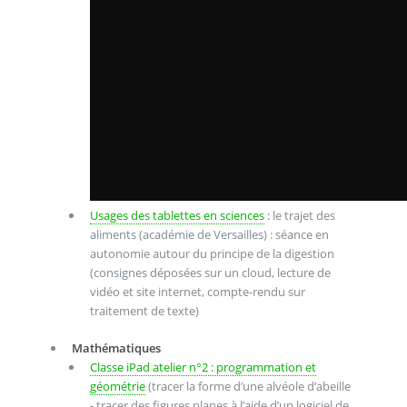
Usages des tablettes en sciences
: le trajet des
aliments (académie de Versailles) : séance en
autonomie autour du principe de la digestion
(consignes déposées sur un cloud, lecture de
vidéo et site internet, compte-rendu sur
traitement de texte)
Mathématiques
Classe iPad atelier n°2 : programmation et
géométrie
(tracer la forme d’une alvéole d’abeille
- tracer des figures planes à l’aide d’un logiciel de