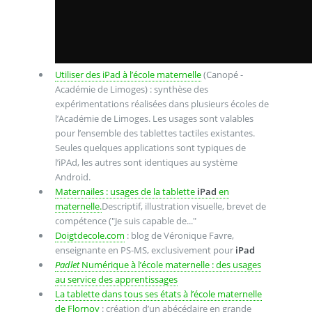
Utiliser des iPad à l’école maternelle
(Canopé -
Académie de Limoges) : synthèse des
expérimentations réalisées dans plusieurs écoles de
l’Académie de Limoges. Les usages sont valables
pour l’ensemble des tablettes tactiles existantes.
Seules quelques applications sont typiques de
l’iPAd, les autres sont identiques au système
Android.
Maternailes : usages de la tablette
iPad
en
maternelle.
Descriptif, illustration visuelle, brevet de
compétence ("Je suis capable de..."
Doigtdecole.com
: blog de Véronique Favre,
enseignante en PS-MS, exclusivement pour
iPad
Padlet
Numérique à l’école maternelle : des usages
au service des apprentissages
La tablette dans tous ses états à l’école maternelle
de Flornoy
: création d’un abécédaire en grande