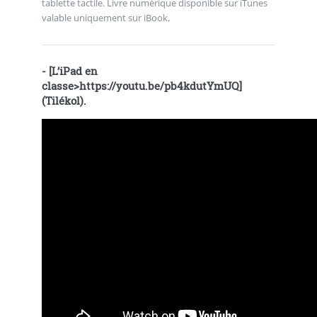
tablette tactile. Livre numérique disponible sur iTunes
valable uniquement sur iBook.
- [L’iPad en
classe>
https://youtu.be/pb4kdutYmUQ
]
(Tilékol).