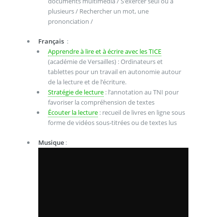
documents multimédia / S’exercer seul ou à
plusieurs / Rechercher un mot, une
prononciation /
Français
:
Apprendre à lire et à écrire avec les TICE
(académie de Versailles) : Ordinateurs et
tablettes pour un travail en autonomie autour
de la lecture et de l’écriture.
Stratégie de lecture
: l’annotation au TNI pour
favoriser la compréhension de textes
Écouter la lecture
: recueil de livres en ligne sous
forme de vidéos sous-titrées ou de textes lus
Musique
: