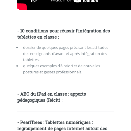
-
10 conditions pour réussir l’intégration des
tablettes en classe
:
dossier de quelques pages précisant les attitudes
des enseignants d’avant et après intégration des
tablettes.
quelques exemples d’à priori et de nouvelles
postures et gestes professionnels.
-
ABC du iPad en classe : apports
pédagogiques (Récit)
:
-
PearlTrees : Tablettes numériques
:
regroupement de pages internet autour des