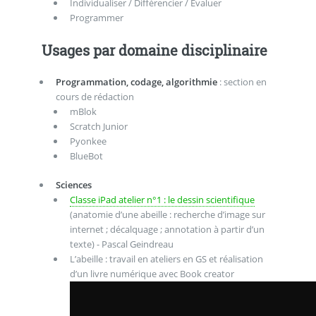
Individualiser / Différencier / Évaluer
Programmer
Usages par domaine disciplinaire
Programmation, codage, algorithmie
: section en
cours de rédaction
mBlok
Scratch Junior
Pyonkee
BlueBot
Sciences
Classe iPad atelier n°1 : le dessin scientifique
(anatomie d’une abeille : recherche d’image sur
internet ; décalquage ; annotation à partir d’un
texte) - Pascal Geindreau
L’abeille : travail en ateliers en GS et réalisation
d’un livre numérique avec Book creator