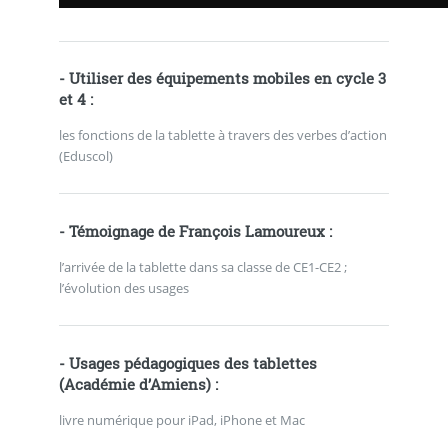
-
Utiliser des équipements mobiles en cycle 3
et 4
:
les fonctions de la tablette à travers des verbes d’action
(Eduscol)
-
Témoignage de François Lamoureux
:
l’arrivée de la tablette dans sa classe de CE1-CE2 ;
l’évolution des usages
-
Usages pédagogiques des tablettes
(Académie d’Amiens) :
livre numérique pour iPad, iPhone et Mac