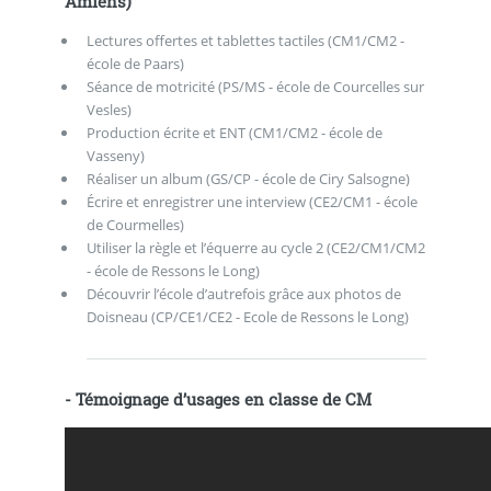
Amiens)
Lectures offertes et tablettes tactiles (CM1/CM2 -
école de Paars)
Séance de motricité (PS/MS - école de Courcelles sur
Vesles)
Production écrite et ENT (CM1/CM2 - école de
Vasseny)
Réaliser un album (GS/CP - école de Ciry Salsogne)
Écrire et enregistrer une interview (CE2/CM1 - école
de Courmelles)
Utiliser la règle et l’équerre au cycle 2 (CE2/CM1/CM2
- école de Ressons le Long)
Découvrir l’école d’autrefois grâce aux photos de
Doisneau (CP/CE1/CE2 - Ecole de Ressons le Long)
- Témoignage d’usages en classe de CM