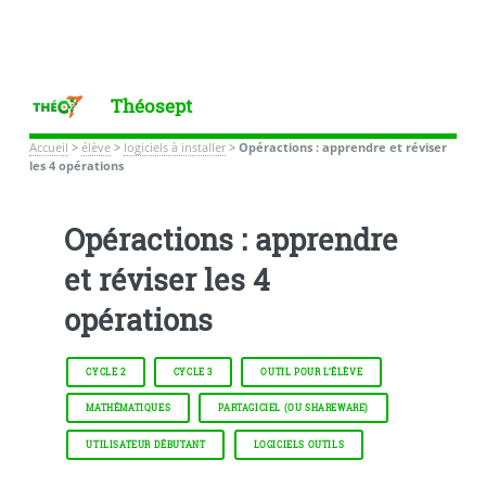
Théosept
Accueil
>
élève
>
logiciels à installer
>
Opéractions : apprendre et réviser
les 4 opérations
Opéractions : apprendre
et réviser les 4
opérations
CYCLE 2
CYCLE 3
OUTIL POUR L’ÉLÈVE
MATHÉMATIQUES
PARTAGICIEL (OU SHAREWARE)
UTILISATEUR DÉBUTANT
LOGICIELS OUTILS