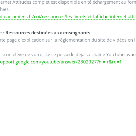
nternet Attitudes complet est disponible en téléchargement au form
hies.
rdp.ac-amiens.fr/cui/ressources/les-livrets-et-laffiche-internet-atti
 : Ressources destinées aux enseignants
te page d’explication sur la réglementation du site de vidéos en
t si un élève de votre classe possède déjà sa chaîne YouTube avan
/support.google.com/youtube/answer/2802327?hl=fr&rd=1