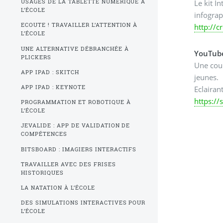
Le kit I
USAGES DE LA TABLETTE NUMÉRIQUE À
L’ÉCOLE
infograp
ECOUTE ! TRAVAILLER L’ATTENTION À
http://c
L’ÉCOLE
UNE ALTERNATIVE DÉBRANCHÉE À
YouTube
PLICKERS
Une cour
APP IPAD : SKITCH
jeunes.
APP IPAD : KEYNOTE
Eclairan
https:/
PROGRAMMATION ET ROBOTIQUE À
L’ÉCOLE
JEVALIDE : APP DE VALIDATION DE
COMPÉTENCES
BITSBOARD : IMAGIERS INTERACTIFS
TRAVAILLER AVEC DES FRISES
HISTORIQUES
LA NATATION À L’ÉCOLE
DES SIMULATIONS INTERACTIVES POUR
L’ÉCOLE