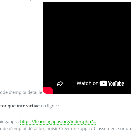
ode d’emploi détaillé
storique interactive
en ligne :
ningapps :
https://learningapps.org/index.php?...
de d’emploi détaillé (choisir Créer une appli / Classement sur u