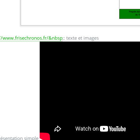
://www.frisechronos.fr/&nbsp
;: texte et images
résentation simple