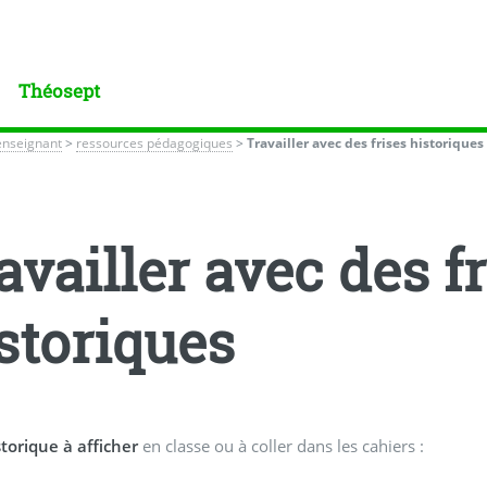
Théosept
enseignant
>
ressources pédagogiques
>
Travailler avec des frises historiques
availler avec des f
storiques
storique à afficher
en classe ou à coller dans les cahiers :