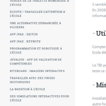
USAGES DE LA TABLETTE NUMÉRIQUE À
il sembl
L’ÉCOLE
En 2008-
ECOUTE ! TRAVAILLER L’ATTENTION À
informat
L’ÉCOLE
UNE ALTERNATIVE DÉBRANCHÉE À
PLICKERS
Uti
APP IPAD : SKITCH
APP IPAD : KEYNOTE
Compte-
PROGRAMMATION ET ROBOTIQUE À
Ecole é
L’ÉCOLE
JEVALIDE : APP DE VALIDATION DE
COMPÉTENCES
Le TBI p
teste ce
BITSBOARD : IMAGIERS INTERACTIFS
TRAVAILLER AVEC DES FRISES
HISTORIQUES
Mis
LA NATATION À L’ÉCOLE
DES SIMULATIONS INTERACTIVES POUR
Installa
L’ÉCOLE
autre fi