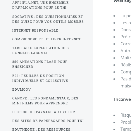
Avanta
APPLIPLA.NET, UNE ENSEMBLE
D’APPLICATIONS POUR LE TNI
La po
SOCRATIVE : DES QUESTIONNAIRES ET
DES QUIZZ POUR VOS OUTILS MOBILES
Les o
Dans 
INTERNET RESPONSABLE
Pré-c
COMPRENDRE ET UTILISER INTERNET
Corre
TABLEAU D’EXPLOITATION DES
Auto-
DONNÉES LABOMEP
Maîtr
850 ANIMATIONS FLASH POUR
Réali
ENSEIGNER
Compr
B2I : FEUILLES DE POSITION
Pas d
INDIVIDUELLE ET COLLECTIVE
mais
EDUMOOV
CANOPE : LES FONDAMENTAUX, DES
Inconvé
MINI FILMS POUR APPRENDRE
LECTURE DE PAYSAGE AU CYCLE 2
Risqu
DES SITES DE PAPERBOARDS POUR TNI
Probl
Temps
EDUTHÈQUE : DES RESSOURCES