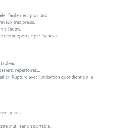
eler facilement plus tard.
ravaux très précis.
n à l’autre.
ce des supports « par étapes »
 tableau.
ossiers, répertoires…
iller. Rupture avec l’utilisation quotidienne à la
enseignant.
té d’utiliser un portable.