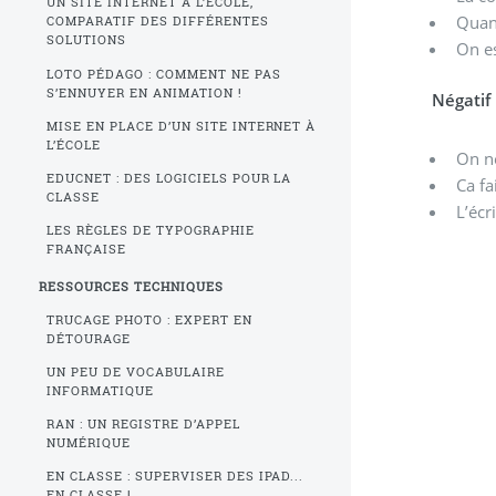
UN SITE INTERNET À L’ÉCOLE,
Quand
COMPARATIF DES DIFFÉRENTES
SOLUTIONS
On es
LOTO PÉDAGO : COMMENT NE PAS
S’ENNUYER EN ANIMATION !
Négatif
MISE EN PLACE D’UN SITE INTERNET À
L’ÉCOLE
On ne
EDUCNET : DES LOGICIELS POUR LA
Ca fa
CLASSE
L’écr
LES RÈGLES DE TYPOGRAPHIE
FRANÇAISE
RESSOURCES TECHNIQUES
TRUCAGE PHOTO : EXPERT EN
DÉTOURAGE
UN PEU DE VOCABULAIRE
INFORMATIQUE
RAN : UN REGISTRE D’APPEL
NUMÉRIQUE
EN CLASSE : SUPERVISER DES IPAD...
EN CLASSE !