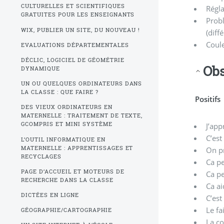
CULTURELLES ET SCIENTIFIQUES
Régla
GRATUITES POUR LES ENSEIGNANTS
Probl
WIX, PUBLIER UN SITE, DU NOUVEAU !
(diff
Coule
EVALUATIONS DÉPARTEMENTALES
DÉCLIC, LOGICIEL DE GÉOMÉTRIE
Obs
DYNAMIQUE
UN OU QUELQUES ORDINATEURS DANS
LA CLASSE : QUE FAIRE ?
Positifs
DES VIEUX ORDINATEURS EN
MATERNELLE : TRAITEMENT DE TEXTE,
GCOMPRIS ET MINI SYSTÈME
J’ap
C’es
L’OUTIL INFORMATIQUE EN
MATERNELLE : APPRENTISSAGES ET
On pr
RECYCLAGES
Ca pe
PAGE D’ACCUEIL ET MOTEURS DE
Ca pe
RECHERCHE DANS LA CLASSE
Ca ai
DICTÉES EN LIGNE
C’est
Le fa
GÉOGRAPHIE/CARTOGRAPHIE
La c