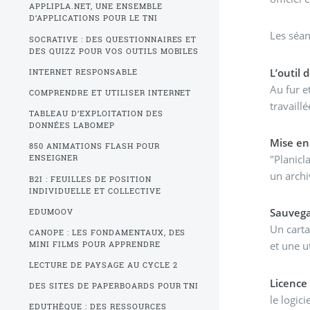
APPLIPLA.NET, UNE ENSEMBLE
D’APPLICATIONS POUR LE TNI
Les séan
SOCRATIVE : DES QUESTIONNAIRES ET
DES QUIZZ POUR VOS OUTILS MOBILES
L’outil 
INTERNET RESPONSABLE
Au fur e
COMPRENDRE ET UTILISER INTERNET
travaill
TABLEAU D’EXPLOITATION DES
DONNÉES LABOMEP
Mise en
850 ANIMATIONS FLASH POUR
"Planicl
ENSEIGNER
un archi
B2I : FEUILLES DE POSITION
INDIVIDUELLE ET COLLECTIVE
Sauveg
EDUMOOV
Un carta
CANOPE : LES FONDAMENTAUX, DES
et une u
MINI FILMS POUR APPRENDRE
LECTURE DE PAYSAGE AU CYCLE 2
Licence
DES SITES DE PAPERBOARDS POUR TNI
le logic
EDUTHÈQUE : DES RESSOURCES