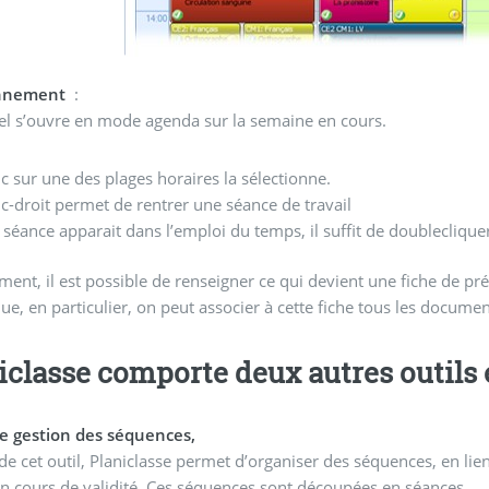
onnement
:
iel s’ouvre en mode agenda sur la semaine en cours.
ic sur une des plages horaires la sélectionne.
ic-droit permet de rentrer une séance de travail
 séance apparait dans l’emploi du temps, il suffit de doubleclique
, il est possible de renseigner ce qui devient une fiche de préparation classique mais qui 
e, en particulier, on peut associer à cette fiche tous les documen
iclasse comporte deux autres outils e
de gestion des séquences,
 de cet outil, Planiclasse permet d’organiser des séquences, en l
 en cours de validité. Ces séquences sont découpées en séances.