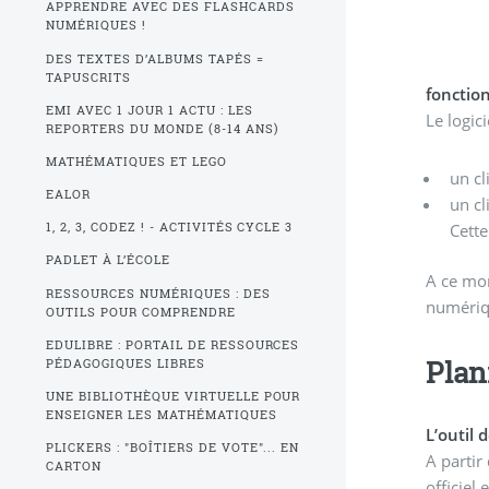
APPRENDRE AVEC DES FLASHCARDS
NUMÉRIQUES !
DES TEXTES D’ALBUMS TAPÉS =
TAPUSCRITS
foncti
EMI AVEC 1 JOUR 1 ACTU : LES
Le logic
REPORTERS DU MONDE (8-14 ANS)
MATHÉMATIQUES ET LEGO
un cl
EALOR
un cl
Cette
1, 2, 3, CODEZ ! - ACTIVITÉS CYCLE 3
PADLET À L’ÉCOLE
A ce moment
RESSOURCES NUMÉRIQUES : DES
numériqu
OUTILS POUR COMPRENDRE
EDULIBRE : PORTAIL DE RESSOURCES
Plan
PÉDAGOGIQUES LIBRES
UNE BIBLIOTHÈQUE VIRTUELLE POUR
ENSEIGNER LES MATHÉMATIQUES
L’outil 
PLICKERS : "BOÎTIERS DE VOTE"... EN
A partir
CARTON
officiel