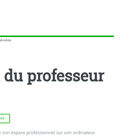
 écoles
a du professeur
ILS
 et son espace professionnel sur son ordinateur.