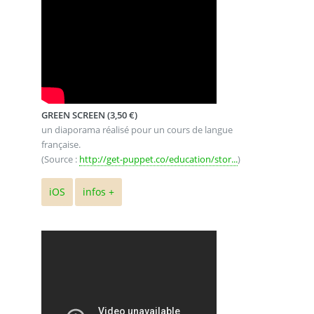
GREEN SCREEN (3,50 €)
un diaporama réalisé pour un cours de langue
française.
(Source :
http://get-puppet.co/education/stor...
)
iOS
infos +