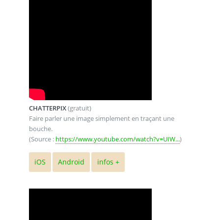
CHATTERPIX
(gratuit)
Faire parler une image simplement en traçant une
bouche.
(Source :
https://www.youtube.com/watch?v=UIW...
)
iOS
Android
infos +