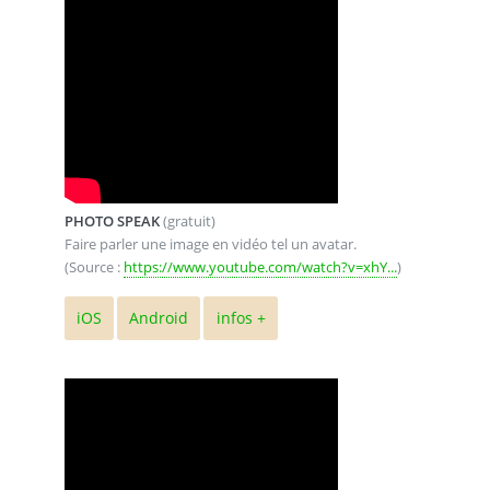
PHOTO SPEAK
(gratuit)
Faire parler une image en vidéo tel un avatar.
(Source :
https://www.youtube.com/watch?v=xhY...
)
iOS
Android
infos +