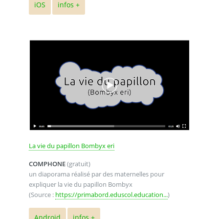
iOS
infos +
La vie du papillon Bombyx eri
COMPHONE
(gratuit)
un diaporama réalisé par des maternelles pour
expliquer la vie du papillon Bombyx
(Source :
https://primabord.eduscol.education...
)
Android
infos +