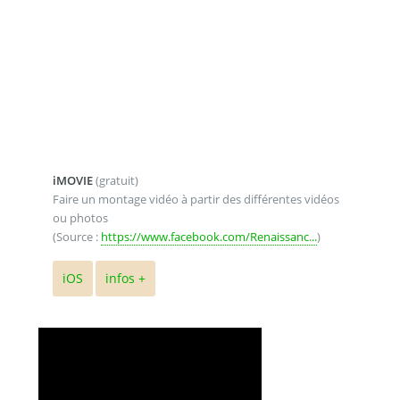
iMOVIE
(gratuit)
Faire un montage vidéo à partir des différentes vidéos
ou photos
(Source :
https://www.facebook.com/Renaissanc...
)
iOS
infos +