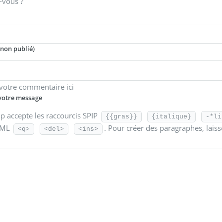
-vous ?
(non publié)
votre commentaire ici
 votre message
 accepte les raccourcis SPIP
{{gras}}
{italique}
-*li
TML
. Pour créer des paragraphes, lais
<q>
<del>
<ins>