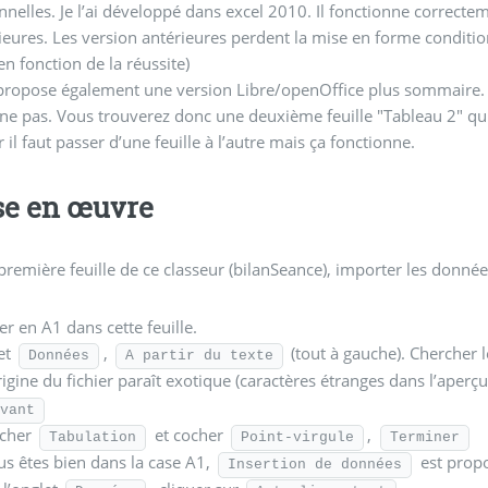
nnelles. Je l’ai développé dans excel 2010. Il fonctionne correct
ieures. Les version antérieures perdent la mise en forme conditio
 en fonction de la réussite)
nt une version Libre/openOffice plus sommaire. Là encore la mise en forme conditionnelle ne
ne pas. Vous trouverez donc une deuxième feuille "Tableau 2" qui 
r il faut passer d’une feuille à l’autre mais ça fonctionne.
se en œuvre
première feuille de ce classeur (bilanSeance), importer les données
er en A1 dans cette feuille.
et
,
(tout à gauche). Chercher le
Données
A partir du texte
origine du fichier paraît exotique (caractères étranges dans l’aperçu
ivant
cher
et cocher
,
Tabulation
Point-virgule
Terminer
us êtes bien dans la case A1,
est propo
Insertion de données