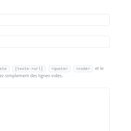
et le
ste
[texte->url]
<quote>
<code>
sez simplement des lignes vides.