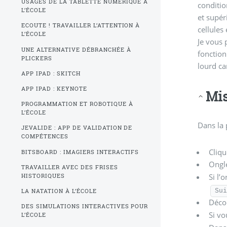
USAGES DE LA TABLETTE NUMÉRIQUE À
conditio
L’ÉCOLE
et supér
ECOUTE ! TRAVAILLER L’ATTENTION À
cellules
L’ÉCOLE
Je vous propose égaleme
UNE ALTERNATIVE DÉBRANCHÉE À
fonction
PLICKERS
lourd ca
APP IPAD : SKITCH
APP IPAD : KEYNOTE
Mi
PROGRAMMATION ET ROBOTIQUE À
L’ÉCOLE
Dans la 
JEVALIDE : APP DE VALIDATION DE
COMPÉTENCES
Cliqu
BITSBOARD : IMAGIERS INTERACTIFS
Ongl
TRAVAILLER AVEC DES FRISES
Si l’
HISTORIQUES
Su
LA NATATION À L’ÉCOLE
Déco
DES SIMULATIONS INTERACTIVES POUR
Si vo
L’ÉCOLE