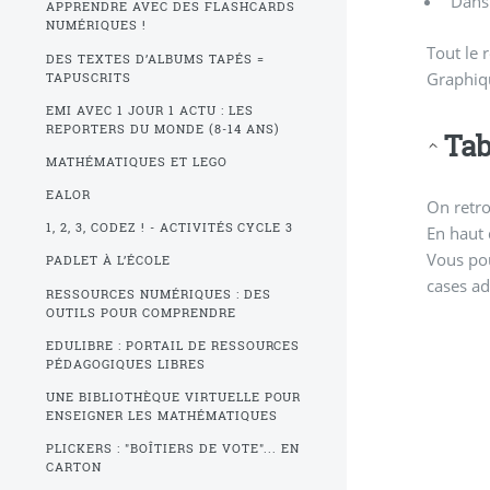
Dans 
APPRENDRE AVEC DES FLASHCARDS
NUMÉRIQUES !
Tout le r
DES TEXTES D’ALBUMS TAPÉS =
Graphiq
TAPUSCRITS
EMI AVEC 1 JOUR 1 ACTU : LES
REPORTERS DU MONDE (8-14 ANS)
Tab
MATHÉMATIQUES ET LEGO
EALOR
On retro
1, 2, 3, CODEZ ! - ACTIVITÉS CYCLE 3
En haut 
Vous pou
PADLET À L’ÉCOLE
cases ad
RESSOURCES NUMÉRIQUES : DES
OUTILS POUR COMPRENDRE
EDULIBRE : PORTAIL DE RESSOURCES
PÉDAGOGIQUES LIBRES
UNE BIBLIOTHÈQUE VIRTUELLE POUR
ENSEIGNER LES MATHÉMATIQUES
PLICKERS : "BOÎTIERS DE VOTE"... EN
CARTON