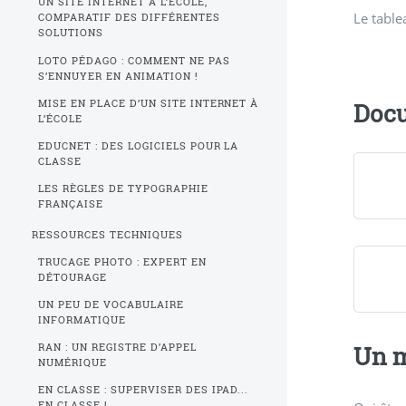
UN SITE INTERNET À L’ÉCOLE,
Le table
COMPARATIF DES DIFFÉRENTES
SOLUTIONS
LOTO PÉDAGO : COMMENT NE PAS
S’ENNUYER EN ANIMATION !
MISE EN PLACE D’UN SITE INTERNET À
Docu
L’ÉCOLE
EDUCNET : DES LOGICIELS POUR LA
CLASSE
LES RÈGLES DE TYPOGRAPHIE
FRANÇAISE
RESSOURCES TECHNIQUES
TRUCAGE PHOTO : EXPERT EN
DÉTOURAGE
UN PEU DE VOCABULAIRE
INFORMATIQUE
RAN : UN REGISTRE D’APPEL
Un m
NUMÉRIQUE
EN CLASSE : SUPERVISER DES IPAD...
EN CLASSE !