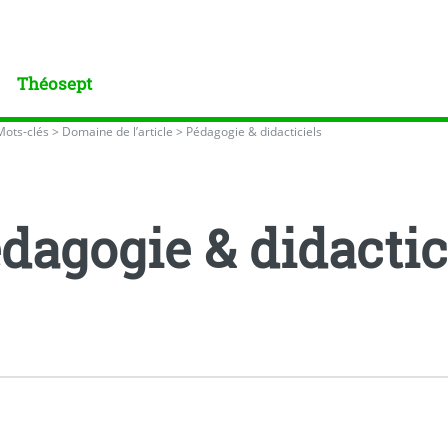
Théosept
Mots-clés
>
Domaine de l’article
>
Pédagogie & didacticiels
dagogie & didactic