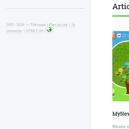
Arti
2007- 2026 — Théosept |
Plan du site
|
Se
connecter
|
HTML5 UP
|
MyNewR
Rituels 