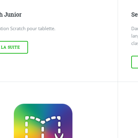
h Junior
Se
ation Scratch pour tablette.
Dan
la
cla
 LA SUITE