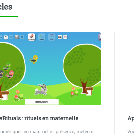
cles
ituals : rituels en maternelle
Ap
numériques en maternelle : présence, météo et
Vou