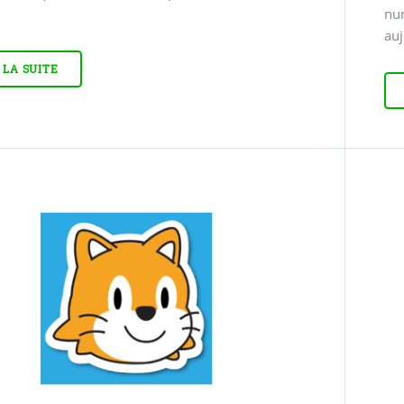
nu
auj
 LA SUITE