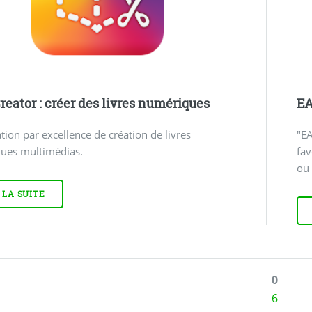
reator : créer des livres numériques
E
ation par excellence de création de livres
"EA
ues multimédias.
fav
ou 
 LA SUITE
0
6