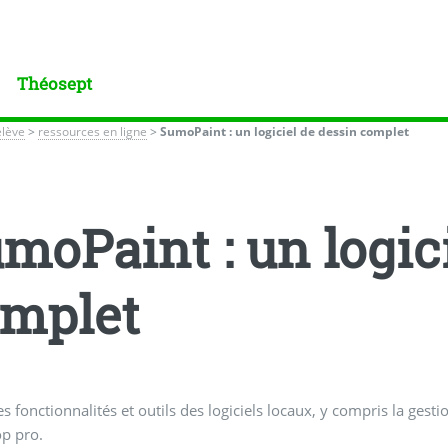
Théosept
élève
>
ressources en ligne
>
SumoPaint : un logiciel de dessin complet
moPaint : un logic
mplet
es fonctionnalités et outils des logiciels locaux, y compris la ges
p pro.