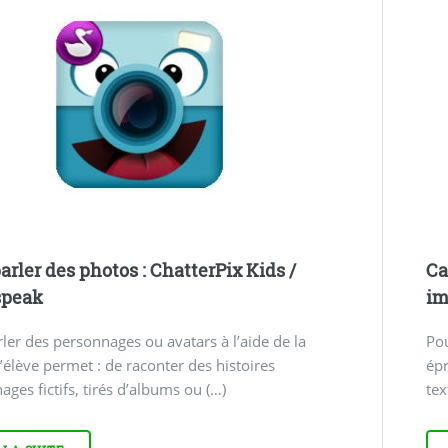
arler des photos : ChatterPix Kids /
Ca
speak
im
rler des personnages ou avatars à l’aide de la
Pou
l’élève permet : de raconter des histoires
épr
ages fictifs, tirés d’albums ou (…)
tex