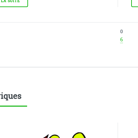
 LA SUITE
0
6
iques