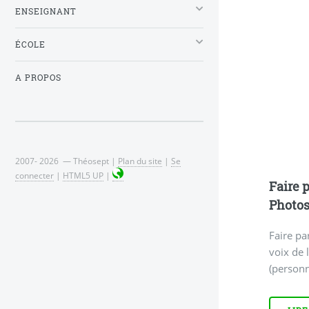
ENSEIGNANT
ÉCOLE
A PROPOS
2007- 2026 — Théosept |
Plan du site
|
Se
connecter
|
HTML5 UP
|
Faire p
Photo
Faire pa
voix de 
(personn