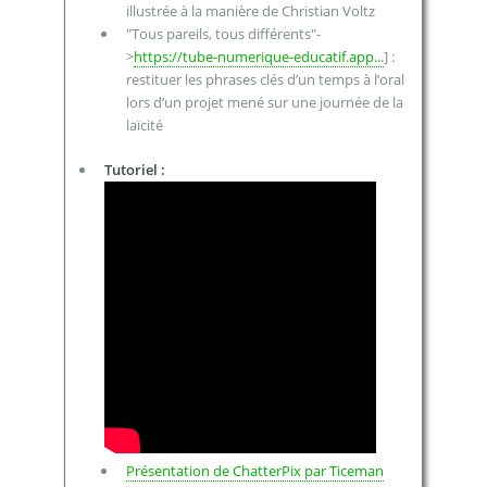
illustrée à la manière de Christian Voltz
"Tous pareils, tous différents"-
>
https://tube-numerique-educatif.app...
] :
restituer les phrases clés d’un temps à l’oral
lors d’un projet mené sur une journée de la
laïcité
Tutoriel :
Présentation de ChatterPix par Ticeman