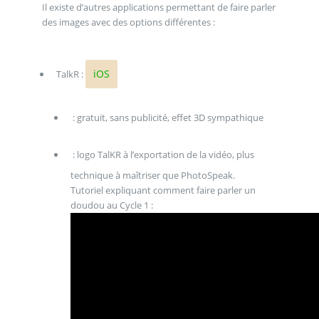
Il existe d’autres applications permettant de faire parler
des images avec des options différentes :
iOS
TalkR :
: gratuit, sans publicité, effet 3D sympathique
: logo TalKR à l’exportation de la vidéo, plus
technique à maîtriser que PhotoSpeak.
Tutoriel expliquant comment faire parler un
doudou au Cycle 1 :