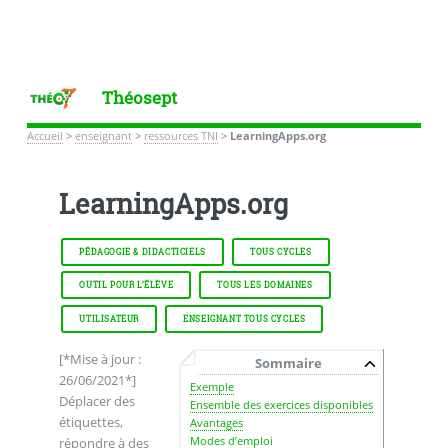
Théosept
Accueil
>
enseignant
>
ressources TNI
>
LearningApps.org
LearningApps.org
PÉDAGOGIE & DIDACTICIELS
TOUS CYCLES
OUTIL POUR L’ÉLÈVE
TOUS LES DOMAINES
UTILISATEUR
ENSEIGNANT TOUS CYCLES
[*Mise à jour :
Sommaire
26/06/2021*]
Exemple
Déplacer des
Ensemble des exercices disponibles
étiquettes,
Avantages
Modes d’emploi
répondre à des