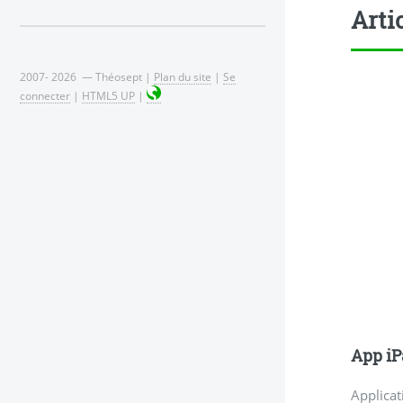
Arti
2007- 2026 — Théosept |
Plan du site
|
Se
connecter
|
HTML5 UP
|
App iP
Applicat