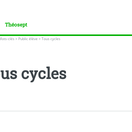
Théosept
Mots-clés
>
Public élève
>
Tous cycles
us cycles