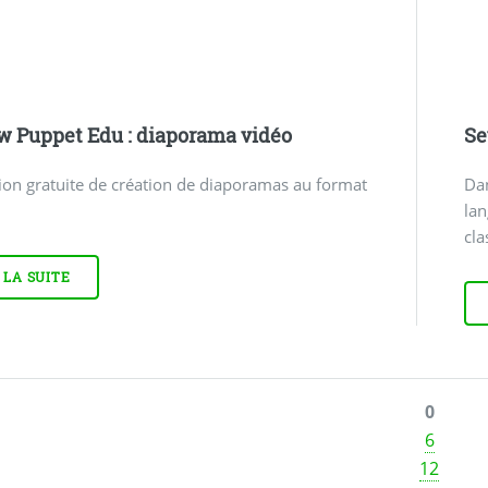
 Puppet Edu : diaporama vidéo
Se
ion gratuite de création de diaporamas au format
Dan
la
cla
 LA SUITE
0
6
12