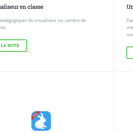
ualiseur en classe
Un
pédagogiques du visualiseur ou caméra de
Dan
ts.
mém
no
 LA SUITE