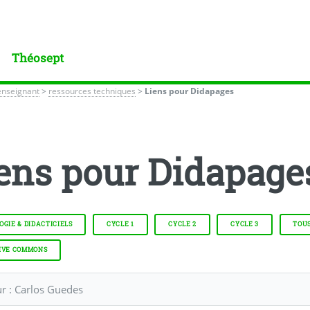
Théosept
enseignant
>
ressources techniques
>
Liens pour Didapages
ens pour Didapage
GIE & DIDACTICIELS
CYCLE 1
CYCLE 2
CYCLE 3
TOUS
IVE COMMONS
ur : Carlos Guedes