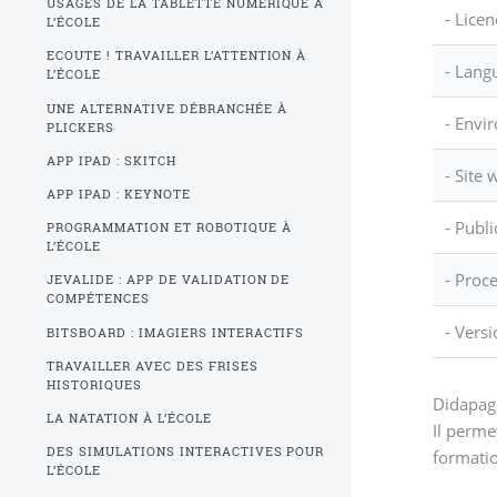
USAGES DE LA TABLETTE NUMÉRIQUE À
- Lice
L’ÉCOLE
ECOUTE ! TRAVAILLER L’ATTENTION À
- Lang
L’ÉCOLE
UNE ALTERNATIVE DÉBRANCHÉE À
- Envi
PLICKERS
APP IPAD : SKITCH
- Site 
APP IPAD : KEYNOTE
- Publ
PROGRAMMATION ET ROBOTIQUE À
L’ÉCOLE
- Proc
JEVALIDE : APP DE VALIDATION DE
COMPÉTENCES
- Versi
BITSBOARD : IMAGIERS INTERACTIFS
TRAVAILLER AVEC DES FRISES
HISTORIQUES
Didapage
LA NATATION À L’ÉCOLE
Il perme
DES SIMULATIONS INTERACTIVES POUR
formatio
L’ÉCOLE