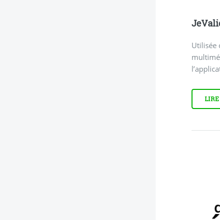
JeVali
Utilisée
multiméd
l’applic
LIRE