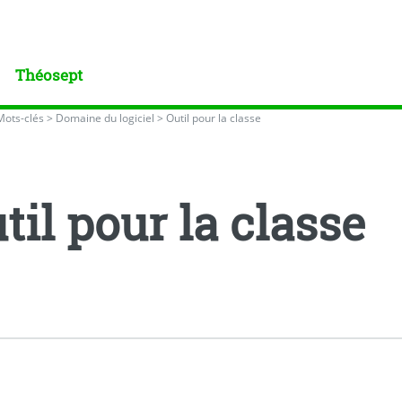
Théosept
Mots-clés
>
Domaine du logiciel
>
Outil pour la classe
til pour la classe