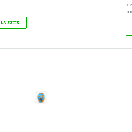
mém
no
 LA SUITE