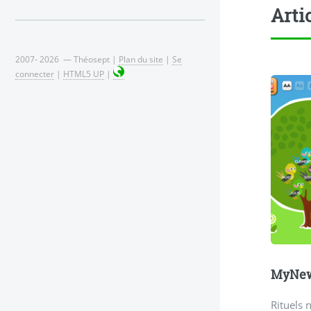
Arti
2007- 2026 — Théosept |
Plan du site
|
Se
connecter
|
HTML5 UP
|
MyNewR
Rituels 