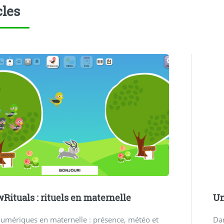
cles
ituals : rituels en maternelle
Un
numériques en maternelle : présence, météo et
Dan