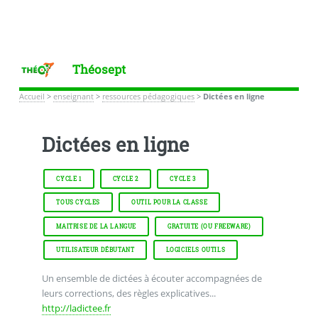
Théosept
Accueil
>
enseignant
>
ressources pédagogiques
>
Dictées en ligne
Dictées en ligne
CYCLE 1
CYCLE 2
CYCLE 3
TOUS CYCLES
OUTIL POUR LA CLASSE
MAITRISE DE LA LANGUE
GRATUITE (OU FREEWARE)
UTILISATEUR DÉBUTANT
LOGICIELS OUTILS
Un ensemble de dictées à écouter accompagnées de
leurs corrections, des règles explicatives...
http://ladictee.fr