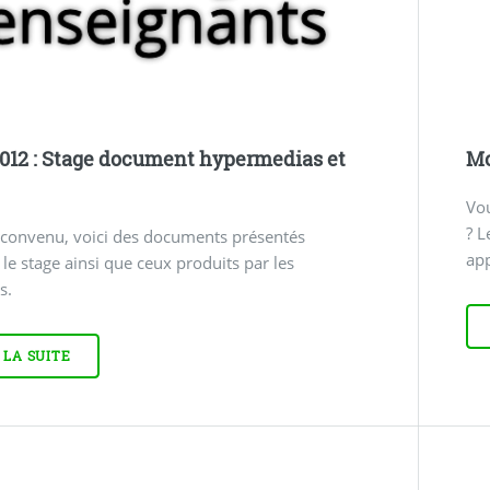
012 : Stage document hypermedias et
Mo
Vou
? L
onvenu, voici des documents présentés
app
le stage ainsi que ceux produits par les
s.
 LA SUITE