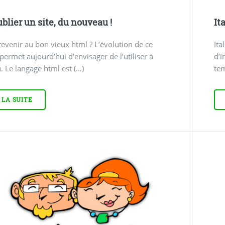
blier un site, du nouveau !
It
revenir au bon vieux html ? L’évolution de ce
Ita
permet aujourd’hui d’envisager de l’utiliser à
d’i
 Le langage html est (…)
te
 LA SUITE