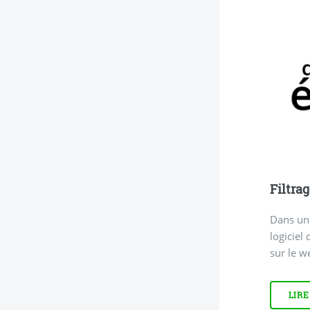
Filtra
Dans un 
logiciel
sur le w
LIRE