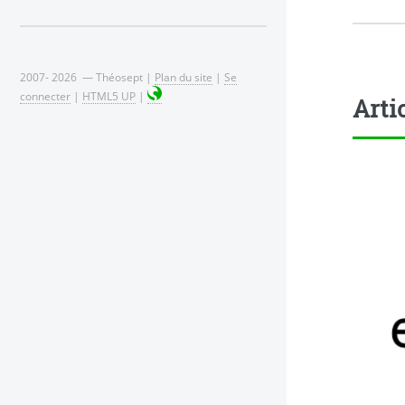
2007- 2026 — Théosept |
Plan du site
|
Se
connecter
|
HTML5 UP
|
Arti