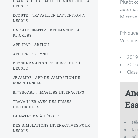
Plutôt c
USAGES DE LA TABLETTE NUMÉRIQUE À
L’ÉCOLE
automati
ECOUTE ! TRAVAILLER L’ATTENTION À
Microsof
L’ÉCOLE
UNE ALTERNATIVE DÉBRANCHÉE À
[*Nouvel
PLICKERS
Versions
APP IPAD : SKITCH
APP IPAD : KEYNOTE
2019
PROGRAMMATION ET ROBOTIQUE À
2016
L’ÉCOLE
Class
JEVALIDE : APP DE VALIDATION DE
COMPÉTENCES
Anc
BITSBOARD : IMAGIERS INTERACTIFS
TRAVAILLER AVEC DES FRISES
Ess
HISTORIQUES
LA NATATION À L’ÉCOLE
té
DES SIMULATIONS INTERACTIVES POUR
la
L’ÉCOLE
sé