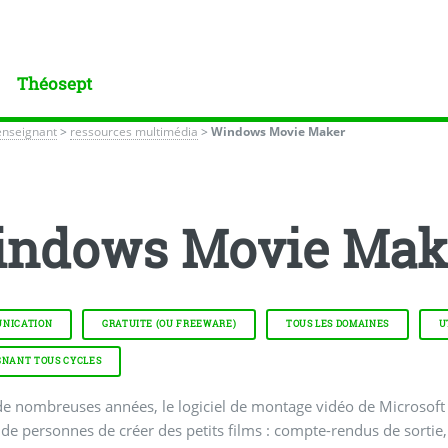
Théosept
enseignant
>
ressources multimédia
>
Windows Movie Maker
indows Movie Mak
NICATION
GRATUITE (OU FREEWARE)
TOUS LES DOMAINES
U
GNANT TOUS CYCLES
 nombreuses années, le logiciel de montage vidéo de Microsoft (inclus n
e personnes de créer des petits films : compte-rendus de sortie, 