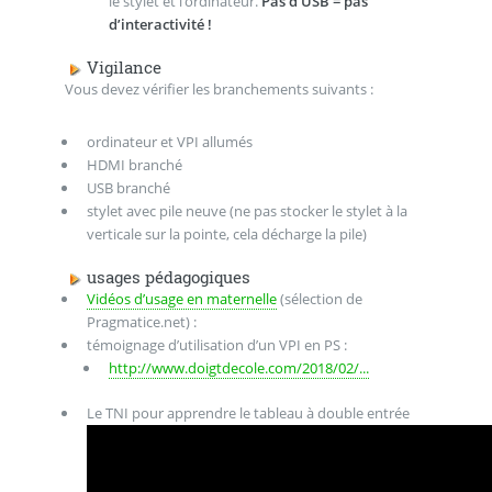
le stylet et l’ordinateur.
Pas d’USB = pas
d’interactivité !
Vigilance
Vous devez vérifier les branchements suivants :
ordinateur et VPI allumés
HDMI branché
USB branché
stylet avec pile neuve (ne pas stocker le stylet à la
verticale sur la pointe, cela décharge la pile)
usages pédagogiques
Vidéos d’usage en maternelle
(sélection de
Pragmatice.net) :
témoignage d’utilisation d’un VPI en PS :
http://www.doigtdecole.com/2018/02/...
Le TNI pour apprendre le tableau à double entrée