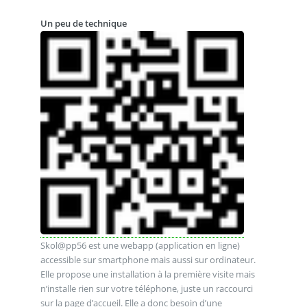
Un peu de technique
Skol@pp56 est une webapp (application en ligne)
accessible sur smartphone mais aussi sur ordinateur.
Elle propose une installation à la première visite mais
n’installe rien sur votre téléphone, juste un raccourci
sur la page d’accueil. Elle a donc besoin d’une