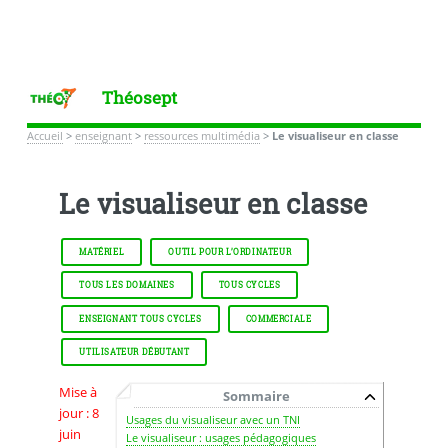
Théosept
Accueil
>
enseignant
>
ressources multimédia
>
Le visualiseur en classe
Le visualiseur en classe
MATÉRIEL
OUTIL POUR L’ORDINATEUR
TOUS LES DOMAINES
TOUS CYCLES
ENSEIGNANT TOUS CYCLES
COMMERCIALE
UTILISATEUR DÉBUTANT
Mise à
Sommaire
jour : 8
Usages du visualiseur avec un TNI
juin
Le visualiseur : usages pédagogiques